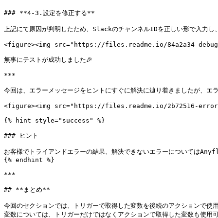
### **4-3.設定を修正する**

上記にて原因が判明したため、SlackのチャンネルIDを正しい形で入力し
<figure><img src="https://files.readme.io/84a2a34-debug
無事にテストが成功しました🎉

***

今回は、エラーメッセージをヒントにすぐに解決に辿り着きましたが、エラ
<figure><img src="https://files.readme.io/2b72516-error
{% hint style="success" %}

### ヒント

お客様でトライアンドエラーの結果、解決できないエラーについてはAnyfl
{% endhint %}

***

## **まとめ**

今回のセクションでは、トリガーで取得した変数を後続のアクションで使用
変数については、トリガーだけではなくアクションで取得した変数も使用可