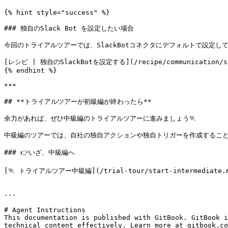
{% hint style="success" %}

### 独自のSlack Bot を設定したい場合

今回のトライアルツアーでは、SlackBotコネクタにデフォルトで設定してあ
[レシピ | 独自のSlackBotを設定する](/recipe/communication/slac
{% endhint %}

***

## **トライアルツアーが初級編が終わったら**

余力があれば、ぜひ中級編のトライアルツアーに進みましょう🏃

中級編のツアーでは、自社の独自アクションや独自トリガーを作成すること
### 👉いざ、中級編へ

[🏃 トライアルツアー中級編](/trial-tour/start-intermediate.m
---

# Agent Instructions

This documentation is published with GitBook. GitBook i
technical content effectively. Learn more at gitbook.co