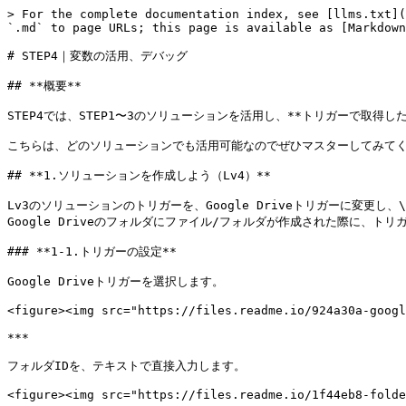
> For the complete documentation index, see [llms.txt](
`.md` to page URLs; this page is available as [Markdown
# STEP4｜変数の活用、デバッグ

## **概要**

STEP4では、STEP1〜3のソリューションを活用し、**トリガーで取得
こちらは、どのソリューションでも活用可能なのでぜひマスターしてみてくだ
## **1.ソリューションを作成しよう（Lv4）**

Lv3のソリューションのトリガーを、Google Driveトリガーに変更し、\

Google Driveのフォルダにファイル/フォルダが作成された際に、ト
### **1-1.トリガーの設定**

Google Driveトリガーを選択します。

<figure><img src="https://files.readme.io/924a30a-googl
***

フォルダIDを、テキストで直接入力します。

<figure><img src="https://files.readme.io/1f44eb8-folde