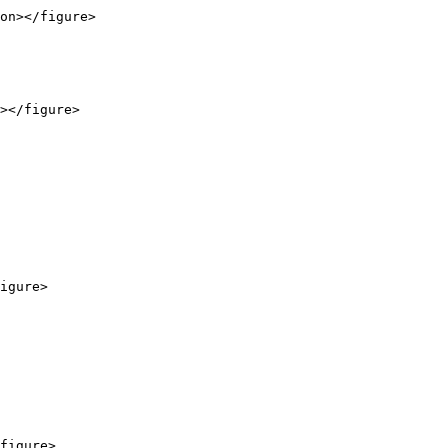
on></figure>

></figure>

igure>

figure>
