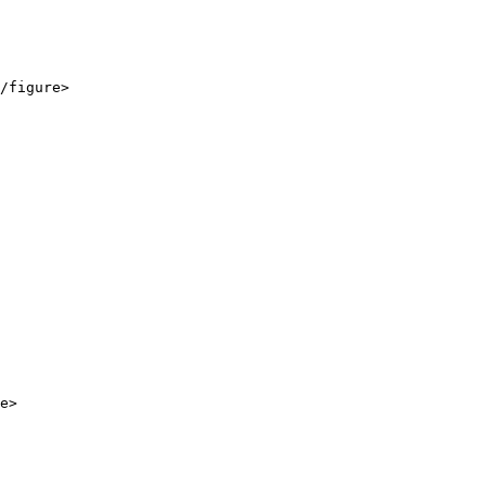
/figure>

e>
