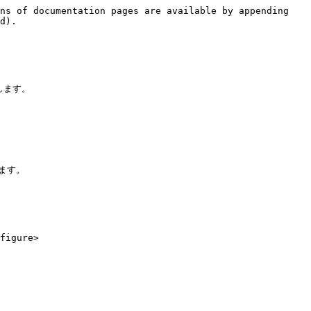
ns of documentation pages are available by appending 
d).

ます。

ます。

figure>
