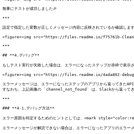
無事にテストが成功しました🎉

***

設定で指定した変数が正しくメッセージ内容に反映されているか確認します
<figure><img src="https://files.readme.io/f75761b-Clean
***

## **4.デバッグ**

もしテスト実行が失敗した場合は、エラーになったステップが赤枠で表示され、デバッ
<figure><img src="https://files.readme.io/4ada802-debug
エラーメッセージは、エラーになったステップのアプリから返ってきたAPI
すなわち、上記画像の `channel_not_found` は、Slackから返
***

### **4-1.デバッグ方法**

エラー原因を特定するためのヒントとしては、<mark style="colo
エラーメッセージが解読できない場合は、エラーになったアプリのエラーメ