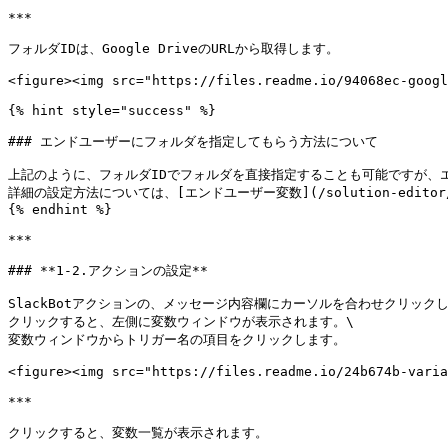
***

フォルダIDは、Google DriveのURLから取得します。

<figure><img src="https://files.readme.io/94068ec-googl
{% hint style="success" %}

### エンドユーザーにフォルダを指定してもらう方法について

上記のように、フォルダIDでフォルダを直接指定することも可能ですが、エ
詳細の設定方法については、[エンドユーザー変数](/solution-editor/va
{% endhint %}

***

### **1-2.アクションの設定**

SlackBotアクションの、メッセージ内容欄にカーソルを合わせクリックし
クリックすると、左側に変数ウィンドウが表示されます。\

変数ウィンドウからトリガー名の項目をクリックします。

<figure><img src="https://files.readme.io/24b674b-varia
***

クリックすると、変数一覧が表示されます。
