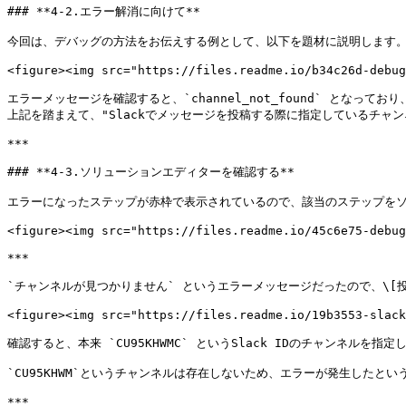
### **4-2.エラー解消に向けて**

今回は、デバッグの方法をお伝えする例として、以下を題材に説明します。
<figure><img src="https://files.readme.io/b34c26d-debug
エラーメッセージを確認すると、`channel_not_found` となって
上記を踏まえて、"Slackでメッセージを投稿する際に指定しているチャン
***

### **4-3.ソリューションエディターを確認する**

エラーになったステップが赤枠で表示されているので、該当のステップをソ
<figure><img src="https://files.readme.io/45c6e75-debug
***

`チャンネルが見つかりません` というエラーメッセージだったので、\[投
<figure><img src="https://files.readme.io/19b3553-slack
確認すると、本来 `CU95KHWMC` というSlack IDのチャンネル
`CU95KHWM`というチャンネルは存在しないため、エラーが発生したとい
***
