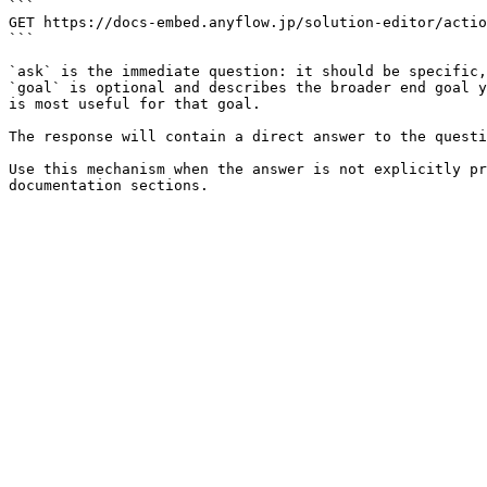
```

GET https://docs-embed.anyflow.jp/solution-editor/actio
```

`ask` is the immediate question: it should be specific,
`goal` is optional and describes the broader end goal y
is most useful for that goal.

The response will contain a direct answer to the questi
Use this mechanism when the answer is not explicitly pr