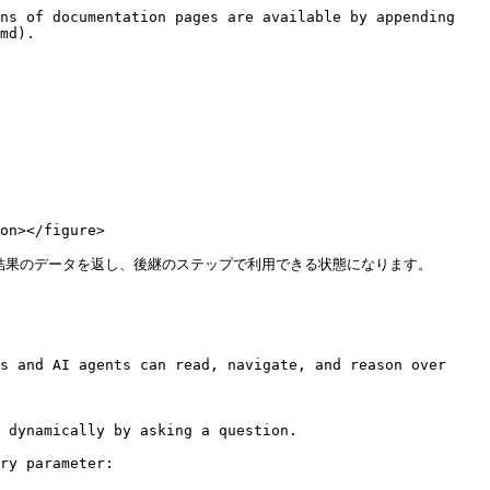
ns of documentation pages are available by appending 
md).

on></figure>

結果のデータを返し、後継のステップで利用できる状態になります。

s and AI agents can read, navigate, and reason over 
 dynamically by asking a question.

ry parameter:
