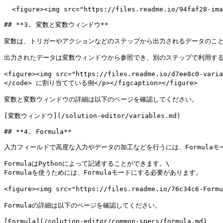
  <figure><img src="https://files.readme.io/94faf28-image.png" alt=""><figcaption></figcaption></figure>

## **3. 変数と変数ウィンドウ**

変数は、トリガーやアクションなどのステップから出力されるデータのこと
出力されたデータは変数ウィンドウから参照でき、別のステップで利用する
<figure><img src="https://files.readme.io/d7ee8c0
</code> に割り当てている例</p></figcaption></figure>

変数と変数ウィンドウの詳細は以下のページを確認してください。

[変数ウィンドウ](/solution-editor/variables.md)

## **4. Formula**

入力フィールドで高度な入力やデータの加工などを行うには、Formulaモ
FormulaはPythonによって記述することができます。\

Formulaを使うためには、Formulaモードにする必要があります。

<figure><img src="https://files.readme.io/76c34c6-Fo
Formulaの詳細は以下のページを確認してください。

[Formula](/solution-editor/common-specs/formula.md)
