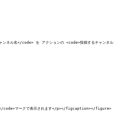
の<code>チャンネル名</code> を アクションの <code>投稿するチャンネル
>fx</code>マークで表示されます</p></figcaption></figure>
