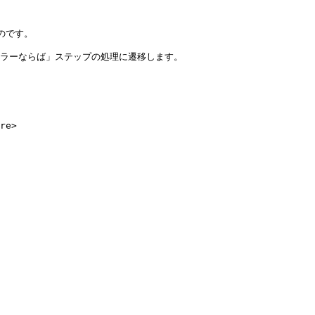
のです。

合、「エラーならば」ステップの処理に遷移します。

re>
