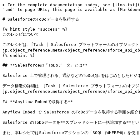
> For the complete documentation index, see [llms.txt](
`.md` to page URLs; this page is available as [Markdown
# SalesforceのToDoデータを取得する

{% hint style="success" %}

このレシピについて

このレシピは、[Task | Salesforce プラットフォームのオブジェクトリファレンス 
jp.object_reference.meta/object_reference/sforce_a
{% endhint %}

## **Salesforceの「ToDoデータ」とは**

Salesforce 上で管理される、通話などのToDo項目をはじめとしたビジ
データ構造の詳細は、[Task | Salesforce プラットフォームのオブジェクトリファ
jp.object_reference.meta/object_reference/sforce_api
## **Anyflow Embedで取得する**

Anyflow Embed で Salesforce のToDoデータを取得する手順を紹介
Salesforce のToDoデータを**スプレッドシートに一括追加する*
また、本レシピではSalesforceアクションの「SOQL（WHERE句）を