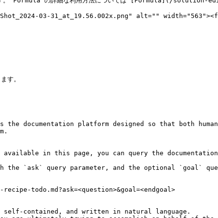
ula の詳細な利用方法については [Formula](/solution-editor/
Shot_2024-03-31_at_19.56.002x.png" alt="" width="563"><f
ます。

s the documentation platform designed so that both human
m.

 available in this page, you can query the documentation
h the `ask` query parameter, and the optional `goal` que
-recipe-todo.md?ask=<question>&goal=<endgoal>

 self-contained, and written in natural language.
