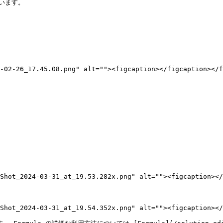
ます。

-02-26_17.45.08.png" alt=""><figcaption></figcaption></f
Shot_2024-03-31_at_19.53.282x.png" alt=""><figcaption></
Shot_2024-03-31_at_19.54.352x.png" alt=""><figcaption></