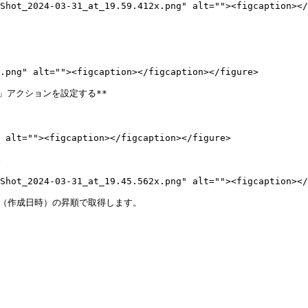
Shot_2024-03-31_at_19.59.412x.png" alt=""><figcaption></
.png" alt=""><figcaption></figcaption></figure>

検索」アクションを設定する**

 alt=""><figcaption></figcaption></figure>



Shot_2024-03-31_at_19.45.562x.png" alt=""><figcaption></
` （作成日時）の昇順で取得します。
