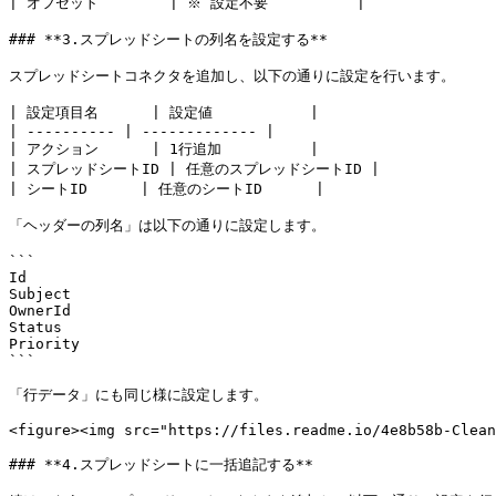
| オフセット        | ※ 設定不要          |

### **3.スプレッドシートの列名を設定する**

スプレッドシートコネクタを追加し、以下の通りに設定を行います。

| 設定項目名      | 設定値           |

| ---------- | ------------- |

| アクション      | 1行追加          |

| スプレッドシートID | 任意のスプレッドシートID |

| シートID      | 任意のシートID      |

「ヘッダーの列名」は以下の通りに設定します。

```

Id

Subject

OwnerId

Status

Priority

```

「行データ」にも同じ様に設定します。

<figure><img src="https://files.readme.io/4e8b58b-Clean
### **4.スプレッドシートに一括追記する**
