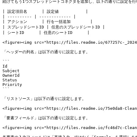
続けてもう1つスプレッドシートコネクタを追加し、以下の通りに設定を行い
| 設定項目名      | 設定値           |

| ---------- | ------------- |

| アクション      | 行を一括追加        |

| スプレッドシートID | 任意のスプレッドシートID |

| シートID      | 任意のシートID      |

<figure><img src="https://files.readme.io/677257c-_2024
「ヘッダーの列名」は以下の通りに設定します。

```

Id

Subject

OwnerId

Status

Priority

```

「リストソース」は以下の通りに設定します。

<figure><img src="https://files.readme.io/75e0da8-Clean
「要素フィールド」は以下の通りに設定します。

<figure><img src="https://files.readme.io/fc46d7c-Clean