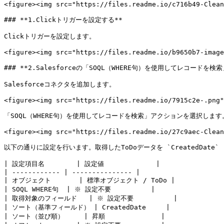
<figure><img src="https://files.readme.io/c716b49-Clean
### **1.Clickトリガーを設定する**

Clickトリガーを設定します。

<figure><img src="https://files.readme.io/b9650b7-image
### **2.Salesforceの「SOQL（WHERE句）を使用してレコードを
Salesforceコネクタを追加します。

<figure><img src="https://files.readme.io/7915c2e-.png"
「SOQL（WHERE句）を使用してレコードを検索」アクションを選択します。
<figure><img src="https://files.readme.io/27c9aec-Clean
以下の通りに設定を行います。取得したToDoデータを `CreatedDate
| 設定項目名        | 設定値             |

| ------------ | --------------- |

| オブジェクト       | 標準オブジェクト / ToDo |

| SOQL WHERE句  | ※ 設定不要          |

| 取得対象のフィールド   | ※ 設定不要          |

| ソート（基準フィールド） | CreatedDate     |

| ソート（並び順）     | 昇順              |
