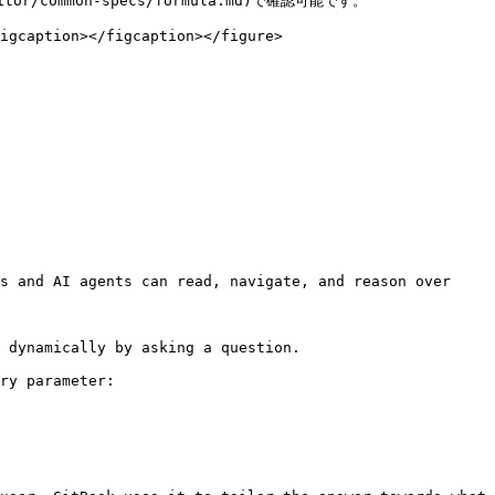
common-specs/formula.md)で確認可能です。

igcaption></figcaption></figure>

s and AI agents can read, navigate, and reason over 
 dynamically by asking a question.

ry parameter:
