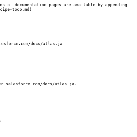
ns of documentation pages are available by appending 
cipe-todo.md).

force.com/docs/atlas.ja-
alesforce.com/docs/atlas.ja-

