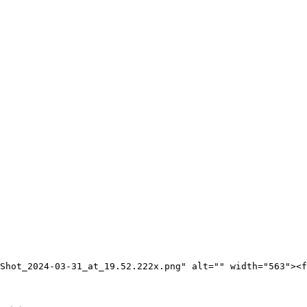
Shot_2024-03-31_at_19.52.222x.png" alt="" width="563"><f