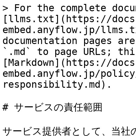
> For the complete docu
[llms.txt](https://docs
embed.anyflow.jp/llms.t
documentation pages are
`.md` to page URLs; thi
[Markdown](https://docs
embed.anyflow.jp/policy
responsibility.md).

# サービスの責任範囲

サービス提供者として、当社