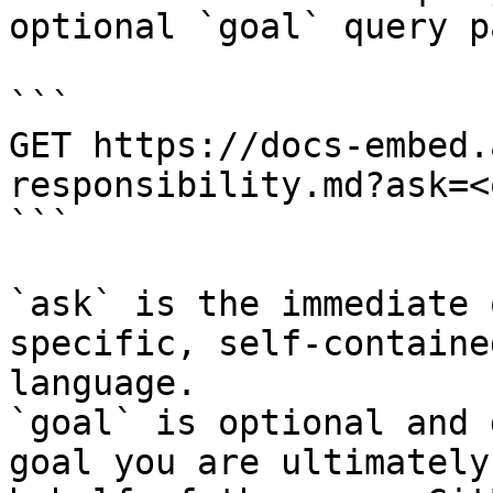
optional `goal` query p
```

GET https://docs-embed.
responsibility.md?ask=<
```

`ask` is the immediate 
specific, self-containe
language.

`goal` is optional and 
goal you are ultimately