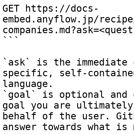
GET https://docs-
embed.anyflow.jp/recipe
companies.md?ask=<quest
```

`ask` is the immediate 
specific, self-containe
language.

`goal` is optional and 
goal you are ultimately
behalf of the user. Git
answer towards what is 