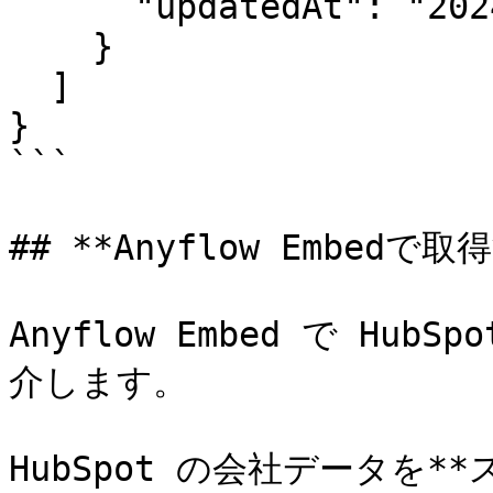
      "updatedAt": "2024-04-15T01:19:55.574Z"

    }

  ]

}

```

## **Anyflow Embedで取得
Anyflow Embed で H
介します。

HubSpot の会社データを