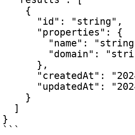
    {

      "id": "string",

      "properties": {

        "name": "string",

        "domain": "string"

      },

      "createdAt": "2024-04-15T00:14:10.990Z",

      "updatedAt": "2024-04-15T00:14:10.990Z"

    }

  ]

}

```
