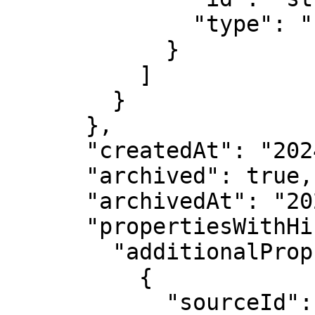
              "type": "string"

            }

          ]

        }

      },

      "createdAt": "2024-04-15T01:19:55.574Z",

      "archived": true,

      "archivedAt": "2024-04-15T01:19:55.574Z",

      "propertiesWithHistory": {

        "additionalProp1": [

          {

            "sourceId": "string",
