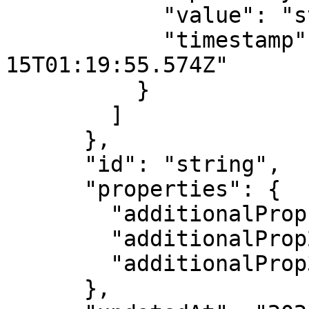
            "value": "string",

            "timestamp": "2024-04-
15T01:19:55.574Z"

          }

        ]

      },

      "id": "string",

      "properties": {

        "additionalProp1": "string",

        "additionalProp2": "string",

        "additionalProp3": "string"

      },
