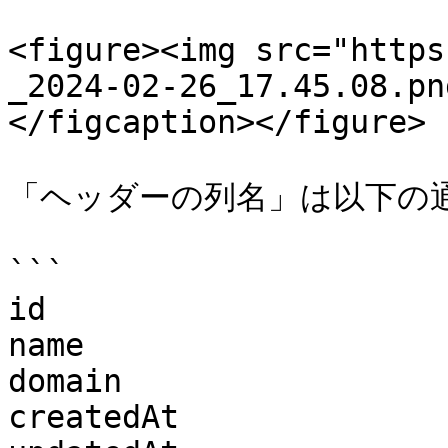
<figure><img src="https
_2024-02-26_17.45.08.pn
</figcaption></figure>

「ヘッダーの列名」は以下の通
```

id

name

domain

createdAt
