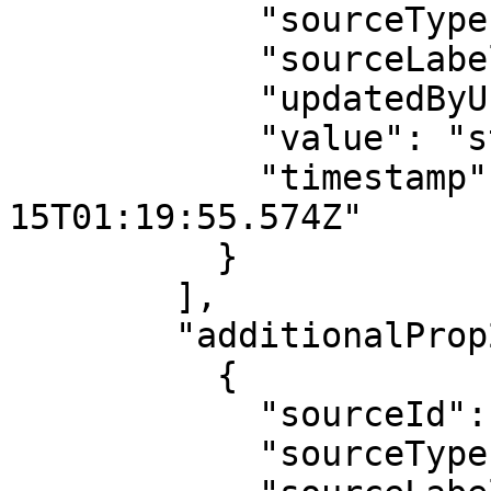
            "sourceType": "string",

            "sourceLabel": "string",

            "updatedByUserId": 0,

            "value": "string",

            "timestamp": "2024-04-
15T01:19:55.574Z"

          }

        ],

        "additionalProp2": [

          {

            "sourceId": "string",

            "sourceType": "string",
