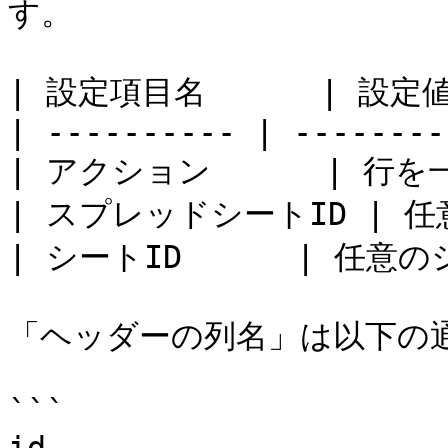
す。

| 設定項目名      | 設定値  
| ---------- | --------
| アクション      | 行を一
| スプレッドシートID | 任
| シートID      | 任意のシ
「ヘッダーの列名」は以下の通
```
