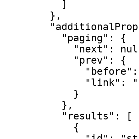
          ]

        },

        "additionalProp3": {

          "paging": {

            "next": null,

            "prev": {

              "before": "string",

              "link": "string"

            }

          },

          "results": [

            {

              "id": "string",
