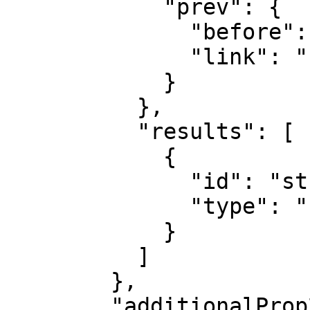
            "prev": {

              "before": "string",

              "link": "string"

            }

          },

          "results": [

            {

              "id": "string",

              "type": "string"

            }

          ]

        },

        "additionalProp2": {
