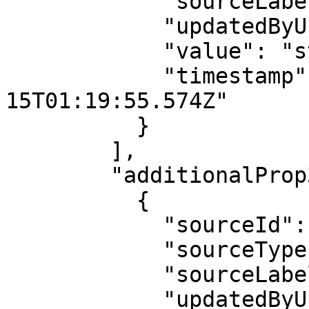
            "sourceLabel": "string",

            "updatedByUserId": 0,

            "value": "string",

            "timestamp": "2024-04-
15T01:19:55.574Z"

          }

        ],

        "additionalProp3": [

          {

            "sourceId": "string",

            "sourceType": "string",

            "sourceLabel": "string",

            "updatedByUserId": 0,
