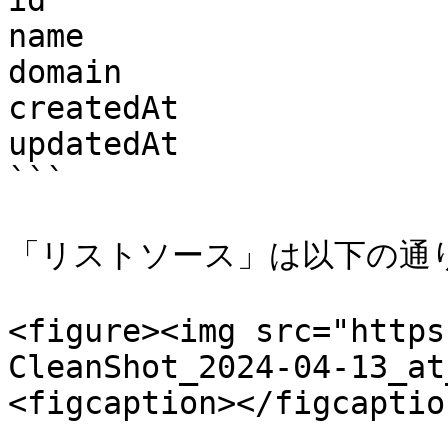
id

name

domain

createdAt

updatedAt

```

「リストソース」は以下の通り
<figure><img src="https
CleanShot_2024-04-13_at
<figcaption></figcaptio