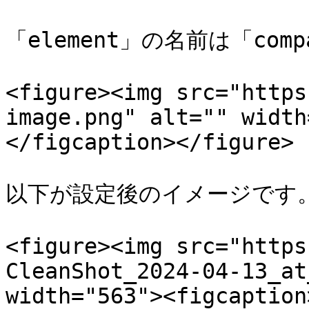
「element」の名前は「com
<figure><img src="https
image.png" alt="" width
</figcaption></figure>

以下が設定後のイメージです。
<figure><img src="https
CleanShot_2024-04-13_at
width="563"><figcaption