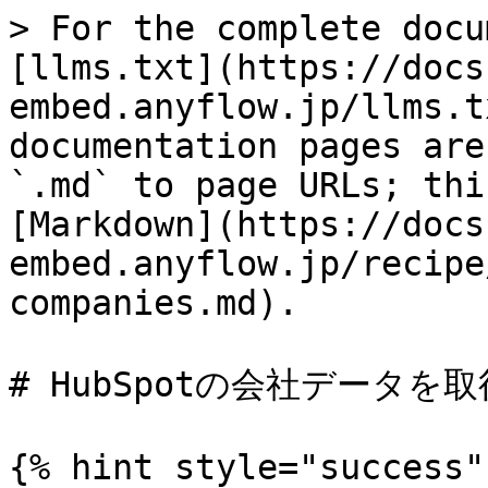
> For the complete docu
[llms.txt](https://docs
embed.anyflow.jp/llms.t
documentation pages are
`.md` to page URLs; thi
[Markdown](https://docs
embed.anyflow.jp/recipe
companies.md).

# HubSpotの会社データを取
{% hint style="success" 