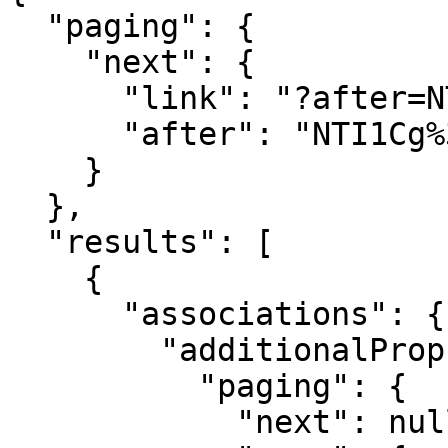
  "paging": {

    "next": {

      "link": "?after=NTI1Cg%3D%3D",

      "after": "NTI1Cg%3D%3D"

    }

  },

  "results": [

    {

      "associations": {

        "additionalProp1": {

          "paging": {

            "next": null,
