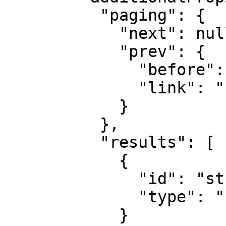
          "paging": {

            "next": null,

            "prev": {

              "before": "string",

              "link": "string"

            }

          },

          "results": [

            {

              "id": "string",

              "type": "string"

            }
