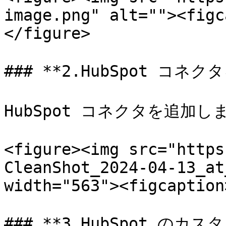
image.png" alt=""><figc
</figure>

### **2.HubSpot コネク
HubSpot コネクタを追加しま
<figure><img src="https
CleanShot_2024-04-13_at
width="563"><figcaption
### **3.HubSpot の