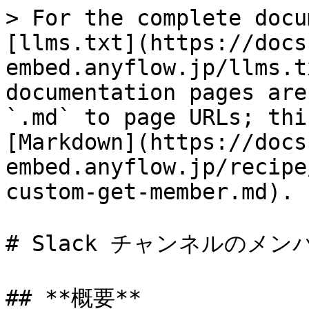
> For the complete docu
[llms.txt](https://docs
embed.anyflow.jp/llms.t
documentation pages are
`.md` to page URLs; thi
[Markdown](https://docs
embed.anyflow.jp/recipe
custom-get-member.md).

# Slack チャンネルのメ
## **概要**
